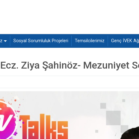
ız
Sosyal Sorumluluk Projeleri
Temsilcilerimiz
Genç İVEK Ağı
 Ecz. Ziya Şahinöz- Mezuniyet S